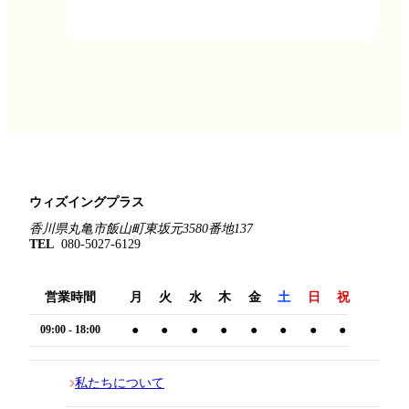
ウィズイングプラス
香川県丸亀市飯山町東坂元3580番地137
TEL
080-5027-6129
営業時間
月
火
水
木
金
土
日
祝
09:00 - 18:00
●
●
●
●
●
●
●
●
私たちについて