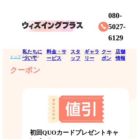
080-
5027-
6129
私たちに
料金・サ
スタ
ギャラ
クー
店舗
トップ
/
クーポン
ついて
ービス
ッフ
リー
ポン
情報
クーポン
初回QUOカードプレゼントキャ