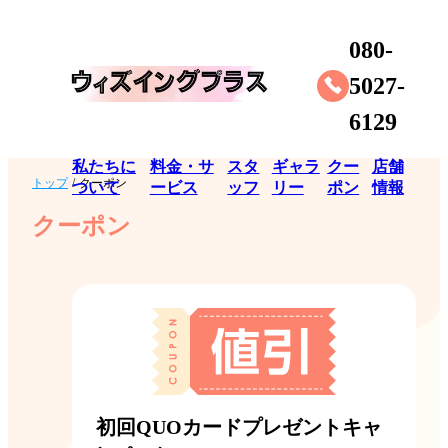
080-
5027-
6129
私たちに
料金・サ
スタ
ギャラ
クー
店舗
トップ
/
クーポン
ついて
ービス
ッフ
リー
ポン
情報
クーポン
初回QUOカードプレゼントキャ