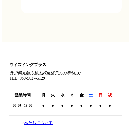
ウィズイングプラス
香川県丸亀市飯山町東坂元3580番地137
TEL
080-5027-6129
営業時間
月
火
水
木
金
土
日
祝
09:00 - 18:00
●
●
●
●
●
●
●
●
私たちについて