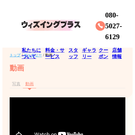
080-
5027-
6129
私たちに
料金・サ
スタ
ギャラ
クー
店舗
トップ
/
ギャラリー
/
動画
ついて
ービス
ッフ
リー
ポン
情報
動画
写真
動画