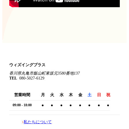
ウィズイングプラス
香川県丸亀市飯山町東坂元3580番地137
TEL
080-5027-6129
営業時間
月
火
水
木
金
土
日
祝
09:00 - 18:00
●
●
●
●
●
●
●
●
私たちについて